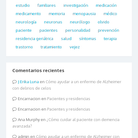
estudio
familiares
investigación
medicación
medicamento
memoria
menopausia
médico
neurología
neuronas
neurólogo
olvido
paciente
pacientes
personalidad
prevención
residencia geriátrica
salud
síntomas
terapia
trastorno
tratamiento
vejez
Comentarios recientes
Erika Luna
en
Cómo ayudar a un enfermo de Alzheimer
con delirios de celos
Encarnacion
en
Pacientes y residencias
Encarnacion
en
Pacientes y residencias
Ana Murphy
en
¿Cómo cuidar al paciente con demencia
avanzada?
admin
en
Cómo ayudar a un enfermo de Alzheimer con