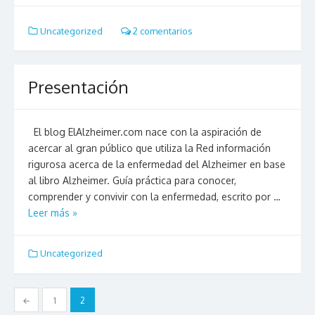
Uncategorized
2 comentarios
Presentación
El blog ElAlzheimer.com nace con la aspiración de
acercar al gran público que utiliza la Red información
rigurosa acerca de la enfermedad del Alzheimer en base
al libro Alzheimer. Guía práctica para conocer,
comprender y convivir con la enfermedad, escrito por …
Leer más »
Uncategorized
Paginación
←
1
2